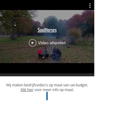
SoulHorses
Video afspelen
Wij maken bedrijfsvideo's op maat van uw budget.
Klik hier
voor meer info op maat.
tim@antwerpdronepilots.be
|
Tel:
+32 472 29 54 97