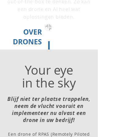
out-of-the-box te denken. Zo kan
een drone en AI heel wat
oplossingen bieden.
OVER
DRONES
Your eye
in the sky
Blijf niet ter plaatse trappelen,
neem de vlucht vooruit en
implementeer nu alvast een
drone in uw bedrijf!
Een drone of RPAS (Remotely Piloted